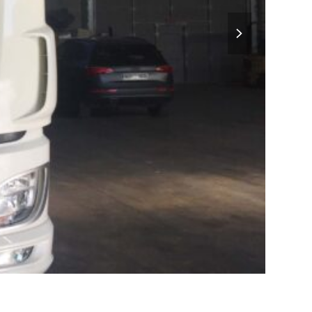
next
slide