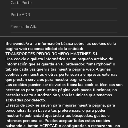
Carta Porte
Porte ADR
Formulario Alta
CMR
Bienvenida/o a la información básica sobre las cookies de la
página web responsabilidad de la entidad:
TRANSPORTES PEDRO ROMERO MARTÍNEZ, S.L
Una cookie o galleta informática es un pequeño archivo de
información que se guarda en tu ordenador, “smartphone” o
Entradas recientes
tableta cada vez que visitas nuestra página web. Algunas
cookies son nuestras y otras pertenecen a empresas externas
que prestan servicios para nuestra página web.
Felices Fiestas 2021
Las cookies pueden ser de varios tipos: las cookies técnicas son
necesarias para que nuestra página web pueda funcionar, no
necesitan de tu autorización y son las únicas que tenemos
Nuevo Vehículo para atenderles
activadas por defecto.
El resto de cookies sirven para mejorar nuestra página, para
Medidas ante el COVID 19
personalizarla en base a tus preferencias, o para poder
mostrarte publicidad ajustada a tus búsquedas, gustos e
intereses personales. Puedes aceptar todas estas cookies
pulsando el botón
ACEPTAR
o configurarlas o rechazar su uso